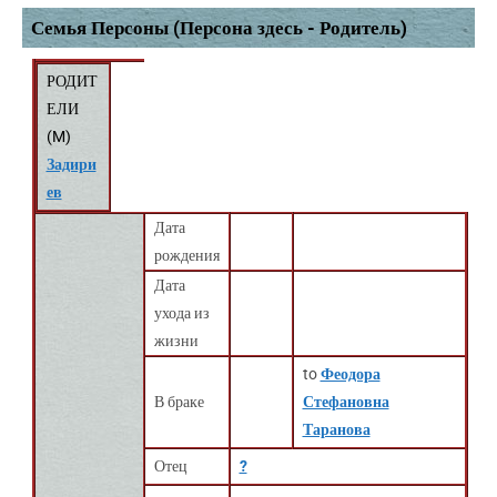
Семья Персоны (Персона здесь - Родитель)
РОДИТ
ЕЛИ
(
M
)
Задири
ев
Дата
рождения
Дата
ухода из
жизни
to
Феодора
В браке
Стефановна
Таранова
Отец
?