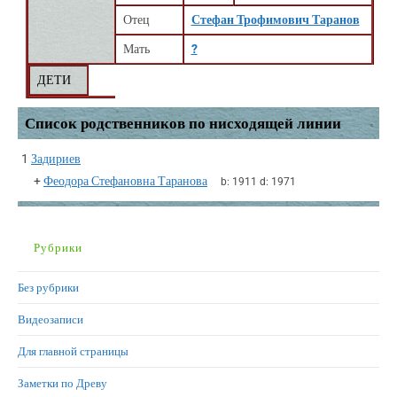
Отец
Стефан Трофимович Таранов
Мать
?
ДЕТИ
Список родственников по нисходящей линии
1
Задириев
+
Феодора Стефановна Таранова
b:
1911
d:
1971
Рубрики
Без рубрики
Видеозаписи
Для главной страницы
Заметки по Древу