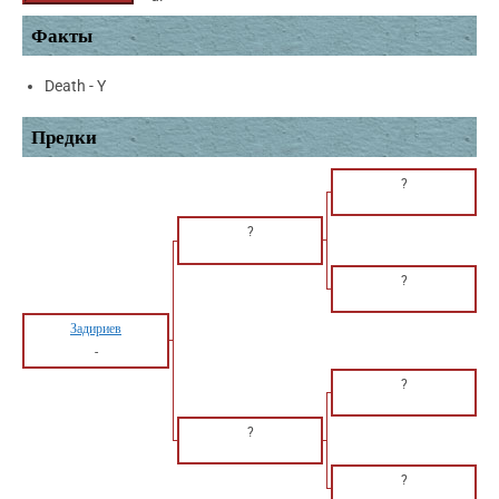
Факты
Death - Y
Предки
?
?
?
Задириев
-
?
?
?