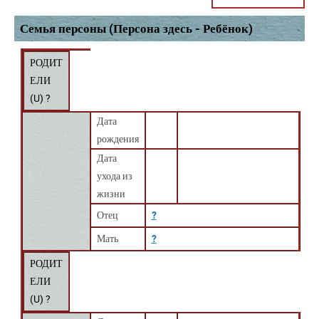
Семья персоны (Персона здесь - Ребёнок)
РОДИТ
ЕЛИ
(
U
) ?
Дата
рождения
Дата
ухода из
жизни
Отец
?
Мать
?
РОДИТ
ЕЛИ
(
U
) ?