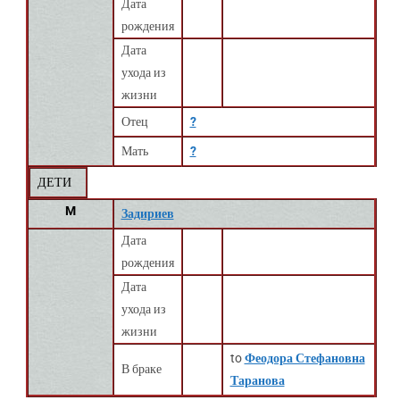
Дата
рождения
Дата
ухода из
жизни
Отец
?
Мать
?
ДЕТИ
M
Задириев
Дата
рождения
Дата
ухода из
жизни
to
Феодора Стефановна
В браке
Таранова