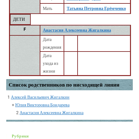
Мать
Татьяна Петровна Ерёмченко
ДЕТИ
F
Анастасия Алексеевна Жигалкина
Дата
рождения
Дата
ухода из
жизни
Список родственников по нисходящей линии
1
Алексей Васильевич Жигалкин
+
Юлия Викторовна Бондарева
2
Анастасия Алексеевна Жигалкина
Рубрики