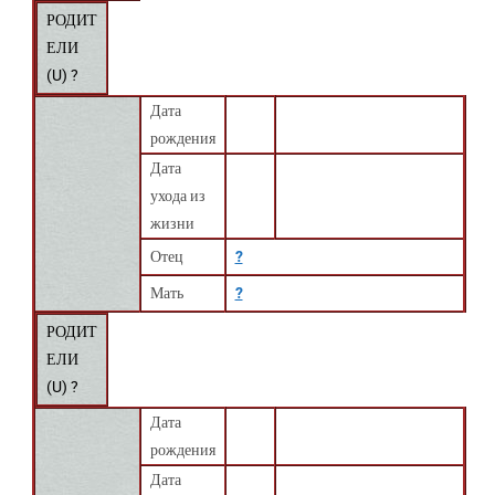
РОДИТ
ЕЛИ
(
U
) ?
Дата
рождения
Дата
ухода из
жизни
Отец
?
Мать
?
РОДИТ
ЕЛИ
(
U
) ?
Дата
рождения
Дата