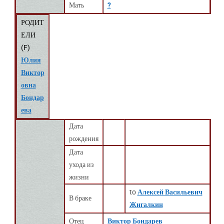
Мать
?
РОДИТ
ЕЛИ
(
F
)
Юлия
Виктор
овна
Бондар
ева
Дата
рождения
Дата
ухода из
жизни
to
Алексей Васильевич
В браке
Жигалкин
Отец
Виктор Бондарев