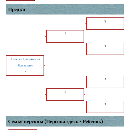
Предки
?
?
?
Алексей Васильевич
Жигалкин
-
?
?
?
Семья персоны (Персона здесь - Ребёнок)