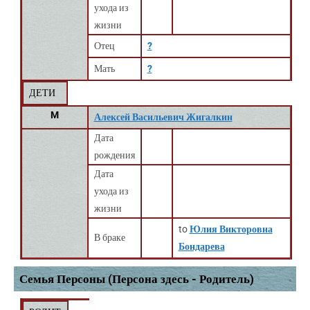
ухода из
жизни
Отец
?
Мать
?
ДЕТИ
M
Алексей Васильевич Жигалкин
Дата
рождения
Дата
ухода из
жизни
to
Юлия Викторовна
В браке
Бондарева
Семья Персоны (Персона здесь - Родитель)