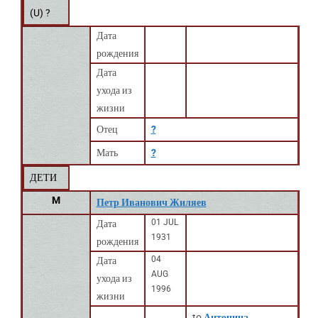
(
U
) ?
Дата
рождения
Дата
ухода из
жизни
Отец
?
Мать
?
ДЕТИ
M
Петр Иванович Жиляев
01 JUL
Дата
1931
рождения
04
Дата
AUG
ухода из
1996
жизни
to
Антонина