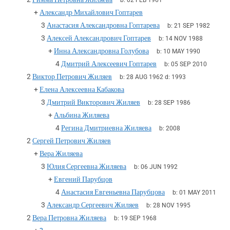
b:
02 FEB 1961
+
Александр Михайлович Гоптарев
3
Анастасия Александровна Гоптарева
b:
21 SEP 1982
3
Алексей Александрович Гоптарев
b:
14 NOV 1988
+
Инна Александровна Голубова
b:
10 MAY 1990
4
Дмитрий Алексеевич Гоптарев
b:
05 SEP 2010
2
Виктор Петрович Жиляев
b:
28 AUG 1962
d:
1993
+
Елена Алексеевна Кабакова
3
Дмитрий Викторович Жиляев
b:
28 SEP 1986
+
Альбина Жиляева
4
Регина Дмитриевна Жиляева
b:
2008
2
Сергей Петрович Жиляев
+
Вера Жиляева
3
Юлия Сергеевна Жиляева
b:
06 JUN 1992
+
Евгений Парубцов
4
Анастасия Евгеньевна Парубцова
b:
01 MAY 2011
3
Александр Сергеевич Жиляев
b:
28 NOV 1995
2
Вера Петровна Жиляева
b:
19 SEP 1968