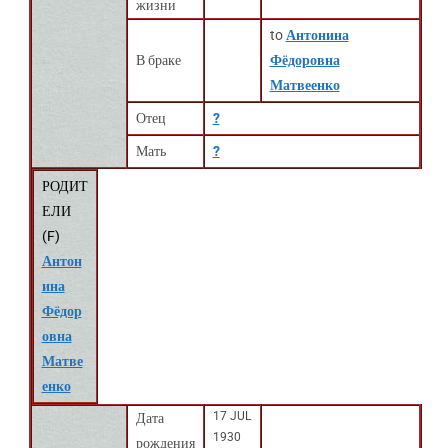
жизни
to
Антонина
В браке
Фёдоровна
Матвеенко
Отец
?
Мать
?
РОДИТ
ЕЛИ
(
F
)
Антон
ина
Фёдор
овна
Матве
енко
17 JUL
Дата
1930
рождения