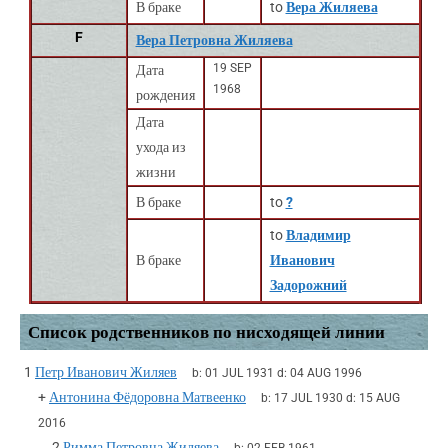
В браке
to
Вера Жиляева
F
Вера Петровна Жиляева
19 SEP
Дата
1968
рождения
Дата
ухода из
жизни
В браке
to
?
to
Владимир
В браке
Иванович
Задорожний
Список родственников по нисходящей линии
1
Петр Иванович Жиляев
b:
01 JUL 1931
d:
04 AUG 1996
+
Антонина Фёдоровна Матвеенко
b:
17 JUL 1930
d:
15 AUG
2016
2
Римма Петровна Жиляева