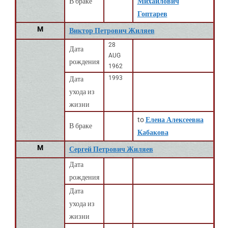
В браке
Михайлович
Гоптарев
M
Виктор Петрович Жиляев
28
Дата
AUG
рождения
1962
1993
Дата
ухода из
жизни
to
Елена Алексеевна
В браке
Кабакова
M
Сергей Петрович Жиляев
Дата
рождения
Дата
ухода из
жизни