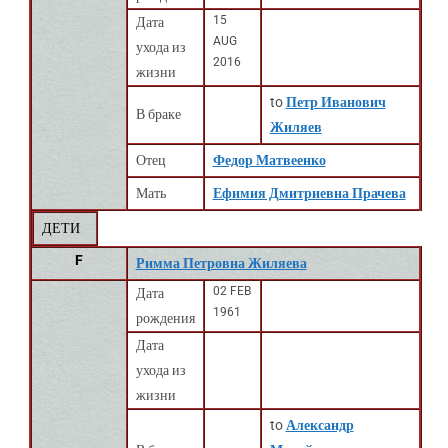
15
Дата
AUG
ухода из
2016
жизни
to
Петр Иванович
В браке
Жиляев
Отец
Федор Матвеенко
Мать
Ефимия Дмитриевна Прачева
ДЕТИ
F
Римма Петровна Жиляева
02 FEB
Дата
1961
рождения
Дата
ухода из
жизни
to
Александр