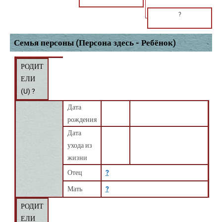
?
Семья персоны (Персона здесь - Ребёнок)
РОДИТ
ЕЛИ
(
U
) ?
Дата
рождения
Дата
ухода из
жизни
Отец
?
Мать
?
РОДИТ
ЕЛИ