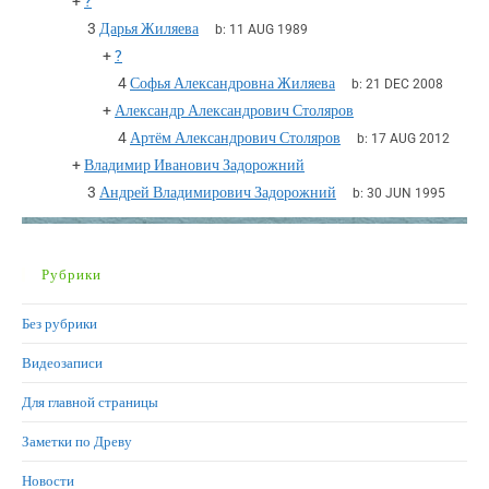
+
?
3
Дарья Жиляева
b:
11 AUG 1989
+
?
4
Софья Александровна Жиляева
b:
21 DEC 2008
+
Александр Александрович Столяров
4
Артём Александрович Столяров
b:
17 AUG 2012
+
Владимир Иванович Задорожний
3
Андрей Владимирович Задорожний
b:
30 JUN 1995
Рубрики
Без рубрики
Видеозаписи
Для главной страницы
Заметки по Древу
Новости