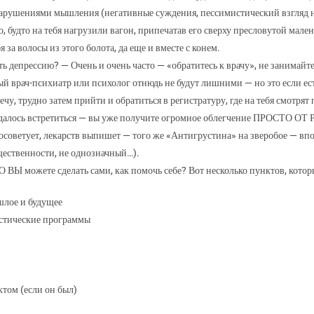
нарушениями мышления (негативные суждения, пессимистический взгляд на
о, будто на тебя нагрузили вагон, припечатав его сверху пресловутой мален
а волосы из этого болота, да еще и вместе с конем.
дить депрессию? — Очень и очень часто — «обратитесь к врачу», не занима
й врач-психиатр или психолог отнюдь не будут лишними — но это если ест
речу, трудно затем прийти и обратиться в регистратуру, где на тебя смотр
ли удалось встретиться — вы уже получите огромное облегчение ПРОСТО ОТ 
посоветует, лекарств выпишет — того же «Антигрустина» на зверобое — впо
ественности, не однозначный…).
О ВЫ можете сделать сами, как помочь себе? Вот несколько пунктов, кото
шлое и будущее
стические программы
ктом (если он был)