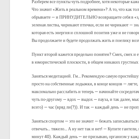
Разберем все пункты чуть подробнее, хотя некоторые каж
Что значит «Жить в реальном времени»? А то, что как то
обрываете — и ПРИНУДИТЕЛЬНО возвращаете себя в «здесь
зеленая листва, чирикают птички, если не чирикают — зн
которая есть энергия и сплошной позитив уже и не говор
Вы продолжаете и будете продолжать жить и поелику воз
Пункт второй кажется предельно понятен? Смех, смех и 
в юмористической плоскости, в общем никаких грустных 
Заняться медитацией. Гм… Рекомендую самую простейшую —
просто на собственные лодыжки, в конце концов — лягте
максимально расслабить и теперь — начинайте сосредотачи
чуть по-другому — вдох — выдох — пауза, и так далее, мы
всего) — час (вряд ли(?)). И так — каждый день — не проп
Заняться спортом — это не значит — бежать записываться 
отвечать… тяжело… А ну нет так и нет! — Купите гантели, 
минут 40). Каждый день — не призываю, организм у кажд