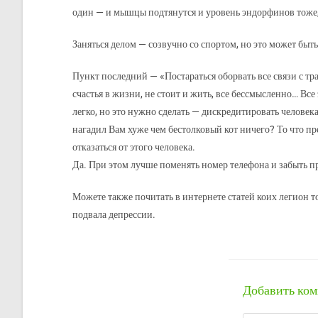
один — и мышцы подтянутся и уровень эндорфинов тоже, 
Заняться делом — созвучно со спортом, но это может быть
Пункт последний — «Постараться оборвать все связи с тр
счастья в жизни, не стоит и жить, все бессмысленно… Все 
легко, но это нужно сделать — дискредитировать человека
нагадил Вам хуже чем бестолковый кот ничего? То что пре
отказаться от этого человека.
Да. При этом лучше поменять номер телефона и забыть п
Можете также почитать в интернете статей коих легион т
подвала депрессии.
Добавить ко