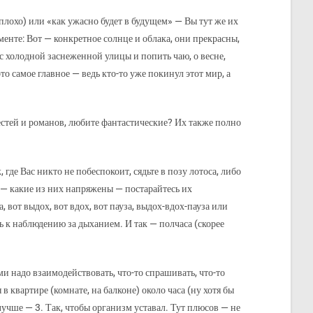
плохо) или «как ужасно будет в будущем» — Вы тут же их
нте: Вот — конкретное солнце и облака, они прекрасны,
с холодной заснеженной улицы и попить чаю, о весне,
 самое главное — ведь кто-то уже покинул этот мир, а
естей и романов, любите фантастические? Их также полно
е Вас никто не побеспокоит, сядьте в позу лотоса, либо
 — какие из них напряжены — постарайтесь их
 вот выдох, вот вдох, вот пауза, выдох-вдох-пауза или
вь к наблюдению за дыханием. И так — полчаса (скорее
ми надо взаимодействовать, что-то спрашивать, что-то
в квартире (комнате, на балконе) около часа (ну хотя бы
учше — 3. Так, чтобы организм уставал. Тут плюсов — не