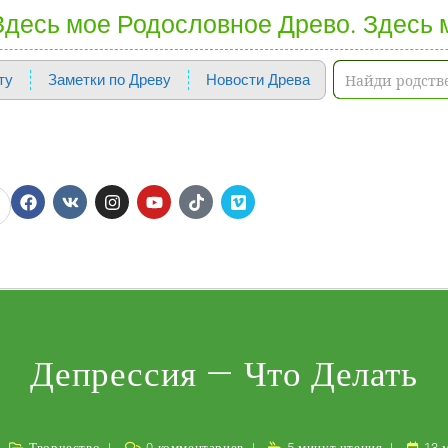
 Здесь мое Родословное Древо. Здесь 
ту
Заметки по Древу
Новости Древа
Депрессия — Что Делать
Творчество
0 комментариев
5 минут чтения
13 