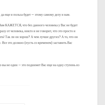
 да еще и польза будет — этому самому делу и вам.
Вам КАЖЕТСЯ, что без данного человека у Вас не будет
азу от человека, никто и не говорит, что это просто и
ть! Так ли он хорош? А чем лучше других? А то, что он
. Все это должно (пусть со временем) заставить Вас
о вы не один — это поднимет Вас еще на одну ступень из