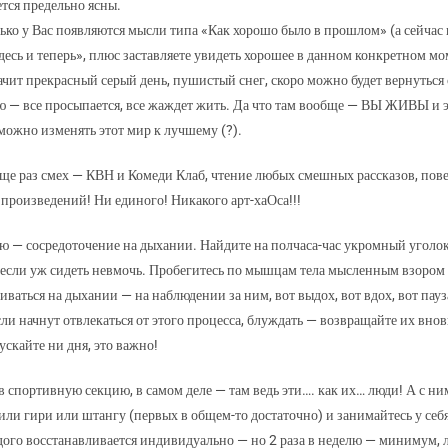
ется предельно ясны.
лько у Вас появляются мысли типа «Как хорошо было в прошлом» (а сейчас 
 и теперь», плюс заставляете увидеть хорошее в данном конкретном моме
ачит прекрасный серый день, пушистый снег, скоро можно будет вернуться 
ю — все просыпается, все жаждет жить. Да что там вообще — ВЫ ЖИВЫ и это
можно изменять этот мир к лучшему (?).
еще раз смех — КВН и Комеди Клаб, чтение любых смешных рассказов, пов
произведений! Ни единого! Никакого арт-хаОса!!!
 сосредоточение на дыхании. Найдите на полчаса-час укромный уголок, гд
, если уж сидеть невмочь. Пробегитесь по мышцам тела мысленным взором
ваться на дыхании — на наблюдении за ним, вот выдох, вот вдох, вот пауза,
сли начнут отвлекаться от этого процесса, блуждать — возвращайте их вно
ускайте ни дня, это важно!
в спортивную секцию, в самом деле — там ведь эти…. как их… люди! А с ни
или гири или штангу (первых в общем-то достаточно) и занимайтесь у себя 
ого восстанавливается индивидуально — но 2 раза в неделю — минимум, л