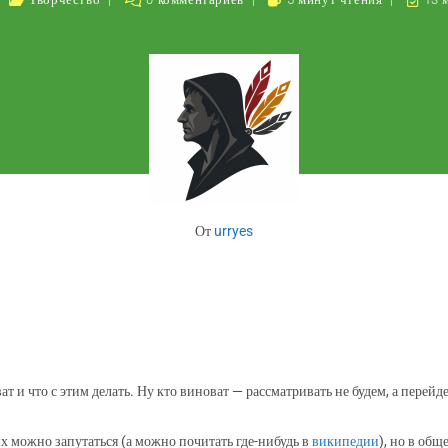
От
urryes
 и что с этим делать. Ну кто виноват — рассматривать не будем, а перейде
их можно запутаться (а можно почитать где-нибудь в
википедии
), но в об