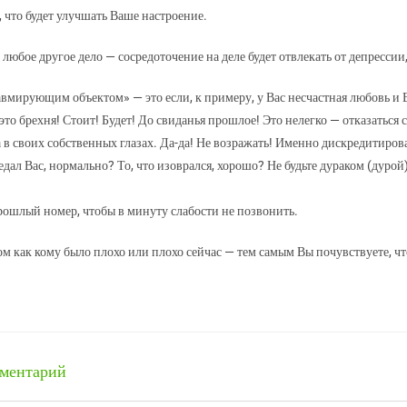
что будет улучшать Ваше настроение.
 любое другое дело — сосредоточение на деле будет отвлекать от депрессии,
авмирующим объектом» — это если, к примеру, у Вас несчастная любовь и 
это брехня! Стоит! Будет! До свиданья прошлое! Это нелегко — отказаться ср
 в своих собственных глазах. Да-да! Не возражать! Именно дискредитирова
дал Вас, нормально? То, что изоврался, хорошо? Не будьте дураком (дурой)
рошлый номер, чтобы в минуту слабости не позвонить.
ом как кому было плохо или плохо сейчас — тем самым Вы почувствуете, чт
мментарий