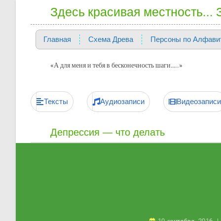
Здесь красивая местность...
Главная
Схема Древа
Персоны по Алфави
«А для меня и тебя в бесконечность шаги…..»
Тексты
Аудиозаписи
Видеозаписи
Депрессия — что делать
10 сентября, 2016