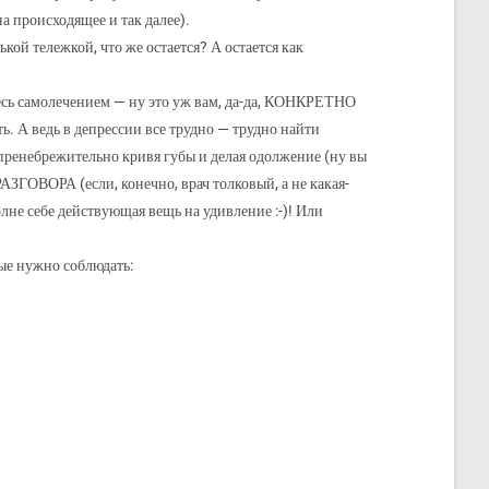
 происходящее и так далее).
ькой тележкой, что же остается? А остается как
йтесь самолечением — ну это уж вам, да-да, КОНКРЕТНО
ь. А ведь в депрессии все трудно — трудно найти
ят пренебрежительно кривя губы и делая одолжение (ну вы
РАЗГОВОРА (если, конечно, врач толковый, а не какая-
лне себе действующая вещь на удивление :-)! Или
рые нужно соблюдать: