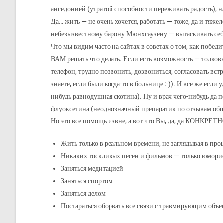
ангедонией (утратой способности переживать радость), 
Да… жить — не очень хочется, работать — тоже, да и тяжел
небезызвестному барону Мюнхгаузену — вытаскивать себя з
Что мы видим часто на сайтах в советах о том, как побе
ВАМ решать что делать. Если есть возможность — толковы
телефон, трудно позвонить, дозвониться, согласовать вст
знаете, если были когда-то в больнице :-)). И все же ес
нибудь равнодушная скотина). Ну и врач чего-нибудь да 
флуоксетина (неоднозначный препаратик по отзывам общ
Но это все помощь извне, а вот что Вы, да, да КОНКРЕТН
Жить только в реальном времени, не заглядывая в про
Никаких тоскливых песен и фильмов — только юмори
Заняться медитацией
Заняться спортом
Заняться делом
Постараться оборвать все связи с травмирующим объе