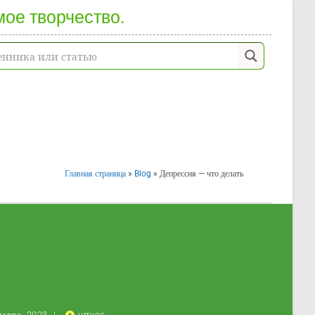
мое творчество.
Главная страница
»
Blog
»
Депрессия — что делать
марта, 2023
urryes