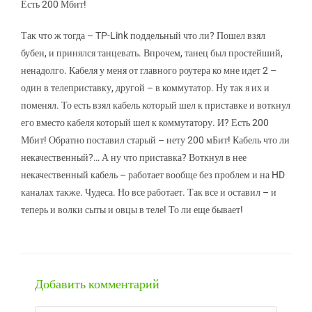
Есть 200 Мбит!
Так что ж тогда – TP-Link поддельный что ли? Пошел взял
бубен, и принялся танцевать. Впрочем, танец был простейший,
ненадолго. Кабеля у меня от главного роутера ко мне идет 2 –
один в телеприставку, другой – в коммутатор. Ну так я их и
поменял. То есть взял кабель который шел к приставке и воткнул
его вместо кабеля который шел к коммутатору. И? Есть 200
Мбит! Обратно поставил старый – нету 200 мБит! Кабель что ли
некачественный?… А ну что приставка? Воткнул в нее
некачественный кабель – работает вообще без проблем и на HD
каналах также. Чудеса. Но все работает. Так все и оставил – и
теперь и волки сыты и овцы в теле! То ли еще бывает!
Добавить комментарий