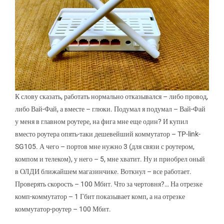
К слову сказать, работать нормально отказывался – либо провод,
либо Вай-Фай, а вместе – глюки. Подумал я подумал – Вай-Фай
у меня в главном роутере, на фига мне еще один? И купил
вместо роутера опять-таки дешевейший коммутатор – TP-link-
SG105. А чего – портов мне нужно 3 (для связи с роутером,
компом и телеком), у него – 5, мне хватит. Ну и приобрел оный
в ОЛДИ ближайшем магазинчике. Воткнул – все работает.
Проверять скорость – 100 Мбит. Что за чертовня?… На отрезке
комп-коммутатор – 1 Гбит показывает комп, а на отрезке
коммутатор-роутер – 100 Мбит.