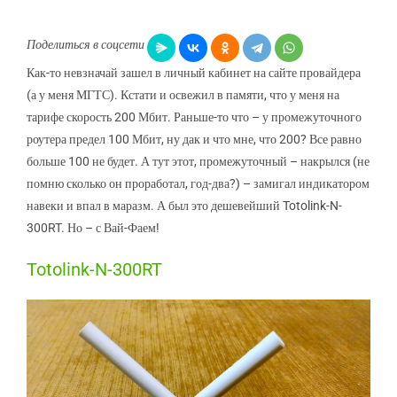
Поделиться в соцсети
Как-то невзначай зашел в личный кабинет на сайте провайдера
(а у меня МГТС). Кстати и освежил в памяти, что у меня на
тарифе скорость 200 Мбит. Раньше-то что – у промежуточного
роутера предел 100 Мбит, ну дак и что мне, что 200? Все равно
больше 100 не будет. А тут этот, промежуточный – накрылся (не
помню сколько он проработал, год-два?) – замигал индикатором
навеки и впал в маразм. А был это дешевейший Totolink-N-
300RT. Но – с Вай-Фаем!
Totolink-N-300RT