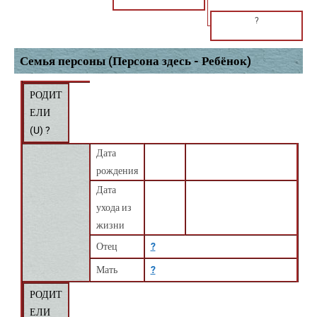
?
Семья персоны (Персона здесь - Ребёнок)
РОДИТ
ЕЛИ
(
U
) ?
Дата
рождения
Дата
ухода из
жизни
Отец
?
Мать
?
РОДИТ
ЕЛИ