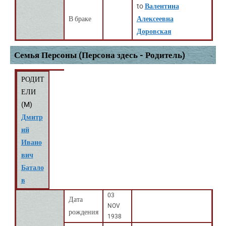
to
Валентина
В браке
Алексеевна
Доровская
Семья Персоны (Персона здесь - Родитель)
РОДИТ
ЕЛИ
(
M
)
Дмитр
ий
Ивано
вич
Батало
в
03
Дата
NOV
рождения
1938