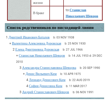
жизни
to
Станислав
В браке
Николаевич Шевцов
Список родственников по нисходящей линии
1
Дмитрий Иванович Баталов
b:
03 NOV 1938
+
Валентина Алексеевна Доровская
b:
25 NOV 1930
2
Елена Дмитриевна Доровская
b:
27 JUL 1966
+
Станислав Николаевич Шевцов
b:
14 JUL 1953
d:
29 DEC
2010
3
Александра Станиславовна Шевцова
b:
20 SEP 1990
+
Денис Вильевич Ким
b:
10 APR 1975
4
Леонард Денисович Ким
b:
22 AUG 2019
4
София Денисовна Ким
b:
11 MAR 2017
3
Андрей Станиславович Шевцов
b:
06 NOV 1991