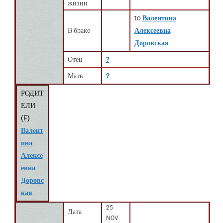
жизни
to
Валентина
В браке
Алексеевна
Доровская
Отец
?
Мать
?
РОДИТ
ЕЛИ
(
F
)
Валент
ина
Алексе
евна
Доровс
кая
25
Дата
NOV