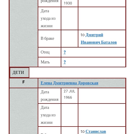
рождения
1930
Дата
ухода из
жизни
to
Дмитрий
В браке
Иванович Баталов
Отец
?
Мать
?
ДЕТИ
F
Елена Дмитриевна Доровская
27 JUL
Дата
1966
рождения
Дата
ухода из
жизни
to
Станислав