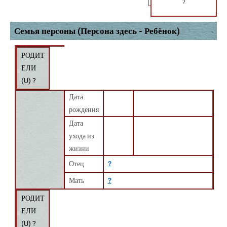
?
Семья персоны (Персона здесь - Ребёнок)
РОДИТ
ЕЛИ
(
U
) ?
Дата
рождения
Дата
ухода из
жизни
Отец
?
Мать
?
РОДИТ
ЕЛИ
(
U
) ?