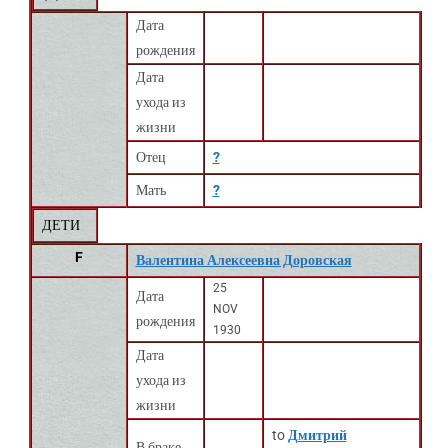
Дата
рождения
Дата
ухода из
жизни
Отец
?
Мать
?
ДЕТИ
F
Валентина Алексеевна Доровская
25
Дата
NOV
рождения
1930
Дата
ухода из
жизни
to
Дмитрий
В браке