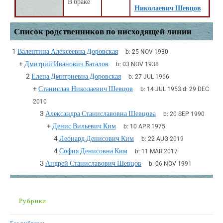
В браке
Николаевич Шевцов
Список родственников по нисходящей линии
1
Валентина Алексеевна Доровская
b:
25 NOV 1930
+
Дмитрий Иванович Баталов
b:
03 NOV 1938
2
Елена Дмитриевна Доровская
b:
27 JUL 1966
+
Станислав Николаевич Шевцов
b:
14 JUL 1953
d:
29 DEC
2010
3
Александра Станиславовна Шевцова
b:
20 SEP 1990
+
Денис Вильевич Ким
b:
10 APR 1975
4
Леонард Денисович Ким
b:
22 AUG 2019
4
София Денисовна Ким
b:
11 MAR 2017
3
Андрей Станиславович Шевцов
b:
06 NOV 1991
Рубрики