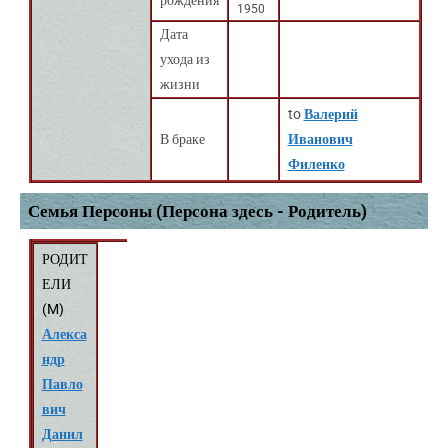
рождения
1950
Дата
ухода из
жизни
to
Валерий
В браке
Иванович
Филенко
Семья Персоны (Персона здесь - Родитель)
РОДИТ
ЕЛИ
(
M
)
Алекса
ндр
Павло
вич
Данил