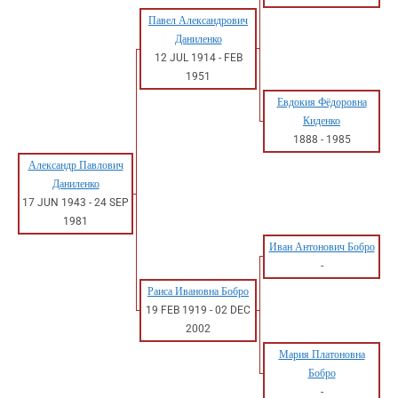
Павел Александрович
Даниленко
12 JUL 1914
-
FEB
1951
Евдокия Фёдоровна
Киденко
1888
-
1985
Александр Павлович
Даниленко
17 JUN 1943
-
24 SEP
1981
Иван Антонович Бобро
-
Раиса Ивановна Бобро
19 FEB 1919
-
02 DEC
2002
Мария Платоновна
Бобро
-