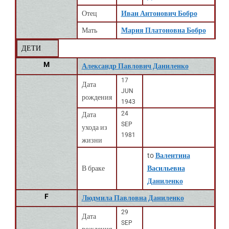
Отец
Иван Антонович Бобро
Мать
Мария Платоновна Бобро
ДЕТИ
M
Александр Павлович Даниленко
17
Дата
JUN
рождения
1943
24
Дата
SEP
ухода из
1981
жизни
to
Валентина
В браке
Васильевна
Даниленко
F
Людмила Павловна Даниленко
29
Дата
SEP