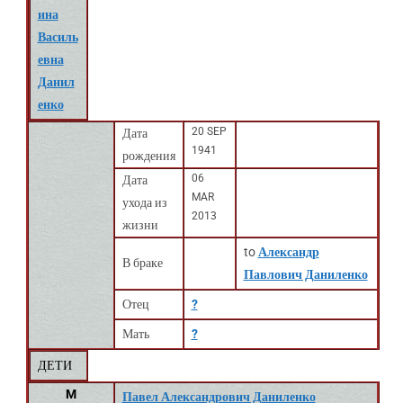
ина
Василь
евна
Данил
енко
20 SEP
Дата
1941
рождения
06
Дата
MAR
ухода из
2013
жизни
to
Александр
В браке
Павлович Даниленко
Отец
?
Мать
?
ДЕТИ
M
Павел Александрович Даниленко