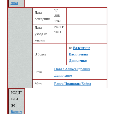
енко
17
Дата
JUN
рождения
1943
24 SEP
Дата
1981
ухода из
жизни
to
Валентина
В браке
Васильевна
Даниленко
Павел Александрович
Отец
Даниленко
Мать
Раиса Ивановна Бобро
РОДИТ
ЕЛИ
(
F
)
Валент