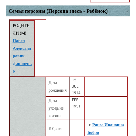
Семья персоны (Персона здесь - Ребёнок)
РОДИТЕ
ЛИ (
M
)
Павел
Александ
рович
Даниленк
о
12
Дата
JUL
рождения
1914
FEB
Дата
1951
ухода из
жизни
to
Раиса Ивановна
В браке
Бобро