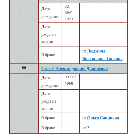
02
Дата
MAY
рождения
1973
Дата
ухода из
жизни
to
Людмила
В браке
Викторовна Гапочка
M
Сергей Александрович Даниленко
09 OCT
Дата
1968
рождения
Дата
ухода из
жизни
В браке
to
Ольга Савицкая
В браке
to
?