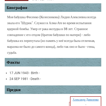
Биография
Моя бабушка Фисенко (Колесникова) Лидия Алексеевна всегда
звала его "Шурик". Служил в Алма-Ате во время испытания
ядерной бомбы. Умер от рака желудка в 38 лет. Странное
совпадение с его отцом (братом бабушки по матери) - либо
бабушка их перепутала (но память у неё всегда была отличная,
маразма не было до самого конца), либо так оно и было - гены,
судьба.
Факты
17 JUN 1943 - Birth -
24 SEP 1981 - Death -
Предки
Александр Даниленко
-