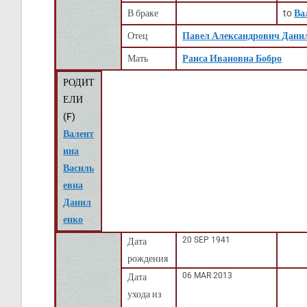
В браке
to
Ва
Отец
Павел Александрович Дани
Мать
Раиса Ивановна Бобро
РОДИТ
ЕЛИ
(
F
)
Валент
ина
Василь
евна
Данил
енко
20 SEP 1941
Дата
рождения
06 MAR 2013
Дата
ухода из