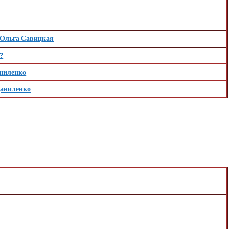
Ольга Савицкая
?
ниленко
Даниленко