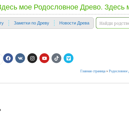
 Здесь мое Родословное Древо. Здесь 
ту
Заметки по Древу
Новости Древа
Главная страница
»
Родословное д
о