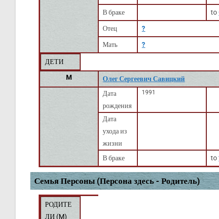
В браке
to
Отец
?
Мать
?
ДЕТИ
M
Олег Сергеевич Савицкий
1991
Дата
рождения
Дата
ухода из
жизни
В браке
to
Семья Персоны (Персона здесь - Родитель)
РОДИТЕ
ЛИ (
M
)