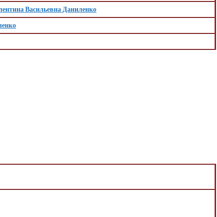
лентина Васильевна Даниленко
ленко