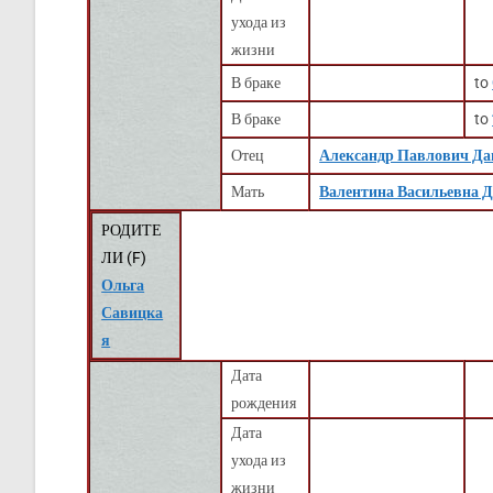
ухода из
жизни
В браке
to
В браке
to
Отец
Александр Павлович Да
Мать
Валентина Васильевна 
РОДИТЕ
ЛИ (
F
)
Ольга
Савицка
я
Дата
рождения
Дата
ухода из
жизни