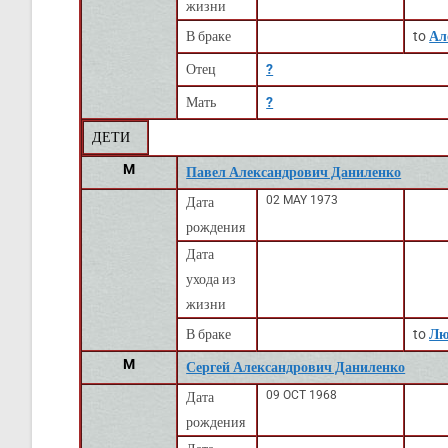
жизни
В браке
to
Ал
Отец
?
Мать
?
ДЕТИ
M
Павел Александрович Даниленко
02 MAY 1973
Дата
рождения
Дата
ухода из
жизни
В браке
to
Лю
M
Сергей Александрович Даниленко
09 OCT 1968
Дата
рождения