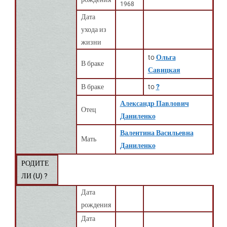
1968
Дата
ухода из
жизни
to
Ольга
В браке
Савицкая
В браке
to
?
Александр Павлович
Отец
Даниленко
Валентина Васильевна
Мать
Даниленко
РОДИТЕ
ЛИ (
U
) ?
Дата
рождения
Дата