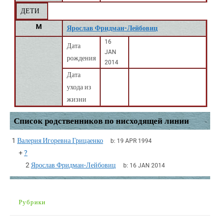
ДЕТИ
M
Ярослав Фридман-Лейбовиц
16
Дата
JAN
рождения
2014
Дата
ухода из
жизни
Список родственников по нисходящей линии
1
Валерия Игоревна Грицаенко
b:
19 APR 1994
+
?
2
Ярослав Фридман-Лейбовиц
b:
16 JAN 2014
Рубрики