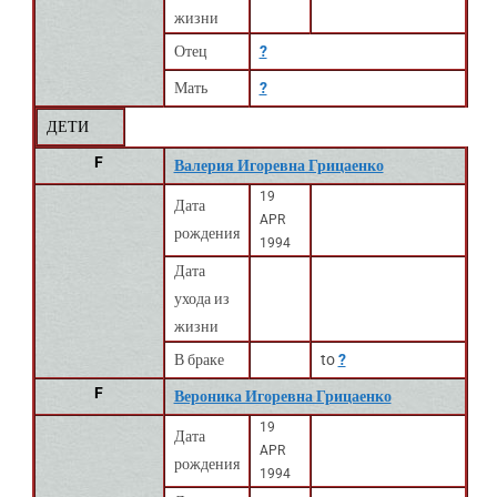
жизни
Отец
?
Мать
?
ДЕТИ
F
Валерия Игоревна Грицаенко
19
Дата
APR
рождения
1994
Дата
ухода из
жизни
В браке
to
?
F
Вероника Игоревна Грицаенко
19
Дата
APR
рождения
1994