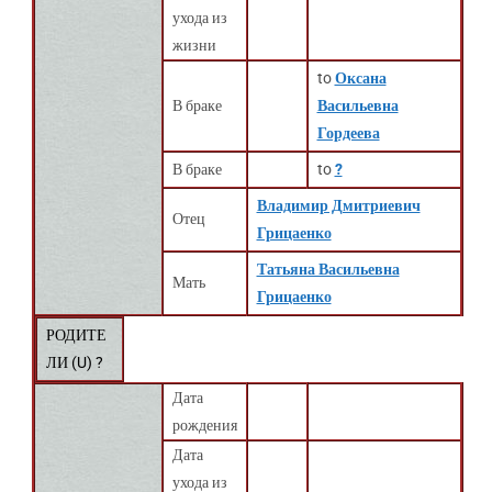
ухода из
жизни
to
Оксана
В браке
Васильевна
Гордеева
В браке
to
?
Владимир Дмитриевич
Отец
Грицаенко
Татьяна Васильевна
Мать
Грицаенко
РОДИТЕ
ЛИ (
U
) ?
Дата
рождения
Дата
ухода из