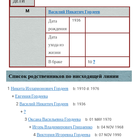
ДЕТИ
M
Василий Никитич Гордеев
1936
Дата
рождения
Дата
ухода из
жизни
В браке
to
?
Список родственников по нисходящей линии
1
Никита Илларионович Гордеев
b:
1910
d:
1976
+
Евгения Гордеева
2
Василий Никитич Гордеев
b:
1936
+
?
3
Оксана Васильевна Гордеева
b:
01 MAY 1970
+
Игорь Владимирович Грицаенко
b:
04 NOV 1968
4
Виктория Игоревна Гордеева
b:
07 NOV 1990