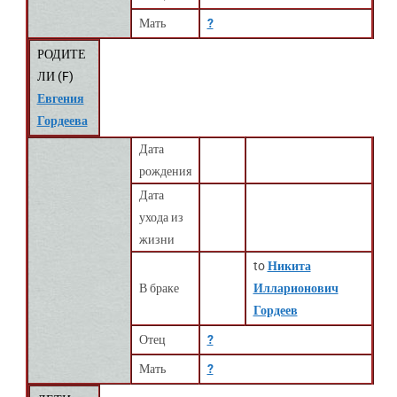
Мать
?
РОДИТЕ
ЛИ (
F
)
Евгения
Гордеева
Дата
рождения
Дата
ухода из
жизни
to
Никита
В браке
Илларионович
Гордеев
Отец
?
Мать
?