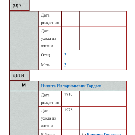
(
U
) ?
Дата
рождения
Дата
ухода из
жизни
Отец
?
Мать
?
ДЕТИ
M
Никита Илларионович Гордеев
1910
Дата
рождения
1976
Дата
ухода из
жизни
В браке
to
Евгения Гордеева