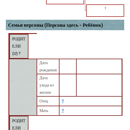
?
Семья персоны (Персона здесь - Ребёнок)
РОДИТ
ЕЛИ
(
U
) ?
Дата
рождения
Дата
ухода из
жизни
Отец
?
Мать
?
РОДИТ
ЕЛИ