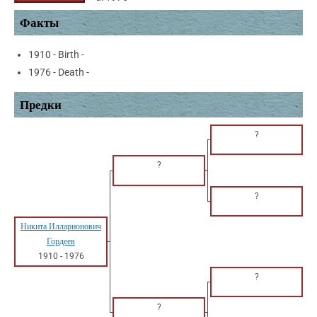
Факты
1910 - Birth -
1976 - Death -
Предки
?
?
?
Никита Илларионович
Гордеев
1910
-
1976
?
?