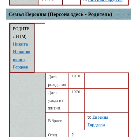
Семья Персоны (Персона здесь - Родитель)
РОДИТЕ
ЛИ (
M
)
Никита
Илларио
нович
Гордеев
1910
Дата
рождения
1976
Дата
ухода из
жизни
to
Евгения
В браке
Гордеева
Отец
?