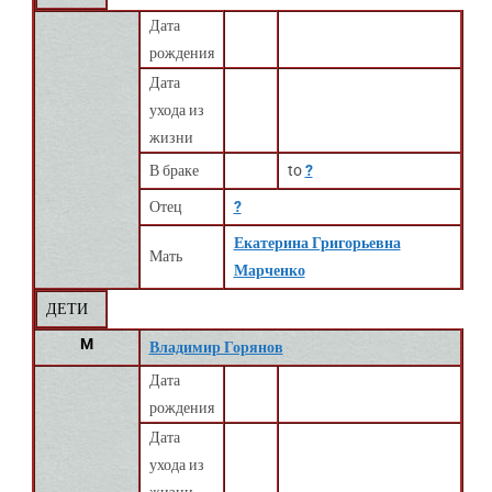
Дата
рождения
Дата
ухода из
жизни
В браке
to
?
Отец
?
Екатерина Григорьевна
Мать
Марченко
ДЕТИ
M
Владимир Горянов
Дата
рождения
Дата
ухода из