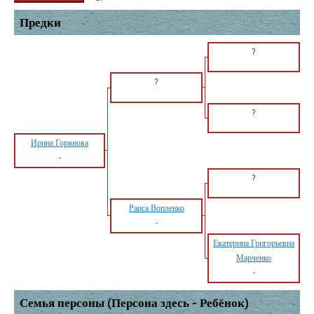
Предки
?
?
?
Ирина Горянова
-
?
Раиса Вопленко
-
Екатерина Григорьевна
Марченко
-
Семья персоны (Персона здесь - Ребёнок)