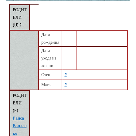
РОДИТ
ЕЛИ
(
U
) ?
Дата
рождения
Дата
ухода из
жизни
Отец
?
Мать
?
РОДИТ
ЕЛИ
(
F
)
Раиса
Воплен
ко