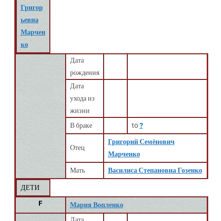
Григор
ьевна
Марчен
ко
Дата
рождения
Дата
ухода из
жизни
В браке
to
?
Григорий Семёнович
Отец
Марченко
Мать
Василиса Степановна Гозенко
ДЕТИ
F
Мария Вопленко
Дата