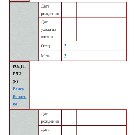
Дата
рождения
Дата
ухода из
жизни
Отец
?
Мать
?
РОДИТ
ЕЛИ
(
F
)
Раиса
Воплен
ко
Дата
рождения
Дата