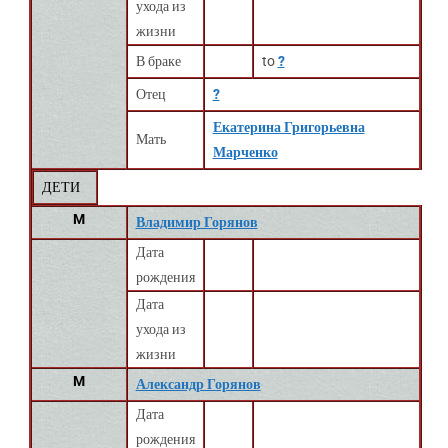
ухода из
жизни
В браке
to
?
Отец
?
Екатерина Григорьевна
Мать
Марченко
ДЕТИ
M
Владимир Горянов
Дата
рождения
Дата
ухода из
жизни
M
Александр Горянов
Дата
рождения