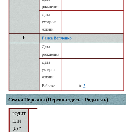
рождения
Дата
ухода из
жизни
F
Раиса Вопленко
Дата
рождения
Дата
ухода из
жизни
В браке
to
?
Семья Персоны (Персона здесь - Родитель)
РОДИТ
ЕЛИ
(
U
) ?