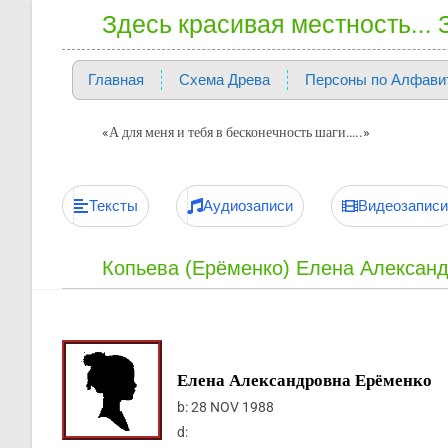
Здесь красивая местность...
Главная
Схема Древа
Персоны по Алфави
«А для меня и тебя в бесконечность шаги…..»
Тексты
Аудиозаписи
Видеозаписи
Копьева (Ерёменко) Елена Алексан
Елена Александровна Ерёменко
b:
28 NOV 1988
d: