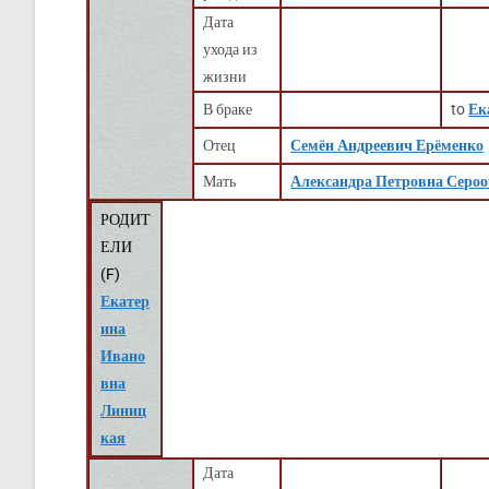
Дата
ухода из
жизни
В браке
to
Ек
Отец
Семён Андреевич Ерёменко
Мать
Александра Петровна Сероо
РОДИТ
ЕЛИ
(
F
)
Екатер
ина
Ивано
вна
Линиц
кая
Дата