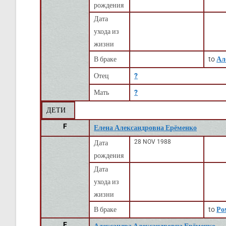
рождения
Дата
ухода из
жизни
В браке
to
Ал
Отец
?
Мать
?
ДЕТИ
F
Елена Александровна Ерёменко
28 NOV 1988
Дата
рождения
Дата
ухода из
жизни
В браке
to
Ро
F