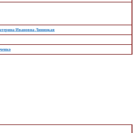
атерина Ивановна Линицкая
ченко