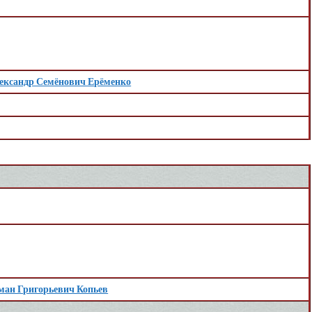
ександр Семёнович Ерёменко
ман Григорьевич Копьев