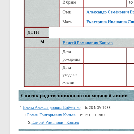
В браке
to
Отец
Александр Семёнович Е
Мать
Екатерина Ивановна Ли
ДЕТИ
M
Елисей Романович Копьев
Дата
рождения
Дата
ухода из
жизни
Список родственников по нисходящей линии
1
Елена Александровна Ерёменко
b:
28 NOV 1988
+
Роман Григорьевич Копьев
b:
12 DEC 1983
2
Елисей Романович Копьев