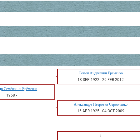
Семён Андреевич Ерёменко
13 SEP 1922
-
29 FEB 2012
др Семёнович Ерёменко
1958
-
Александра Петровна Серооченко
16 APR 1925
-
04 OCT 2009
?