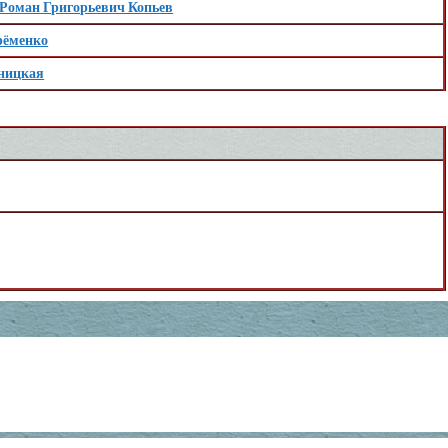
Роман Григорьевич Копьев
рёменко
ницкая