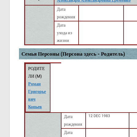
Александра Александровна Ерёменко
Дата
рождения
Дата
ухода из
жизни
Семья Персоны (Персона здесь - Родитель)
РОДИТЕ
ЛИ (
M
)
Роман
Григорье
вич
Копьев
12 DEC 1983
Дата
рождения
Дата