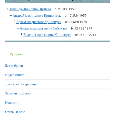
1
Зинаида Ивановна Прачева
b:
28 JUL 1957
+
Андрей Васильевич Кривопуск
b:
17 JUN 1957
2
Артём Андреевич Кривопуск
b:
21 APR 1978
+
Анжелика Сергеевна Собокарь
b:
12 FEB 1979
3
Валерия Артемовна Кривопуск
b:
05 FEB 2014
Рубрики
Без рубрики
Видеозаписи
Для главной страницы
Заметки по Древу
Новости
Статьи и эссе