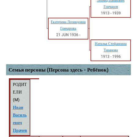
Леонид Иванович
Гончаров
1913
-
1939
Екатерина Леонидовна
Гончарова
21 JUN 1936
-
Наталья Стефановна
Таранова
1913
-
1996
Семья персоны (Персона здесь - Ребёнок)
РОДИТ
ЕЛИ
(
M
)
Иван
Василь
евич
Прачев