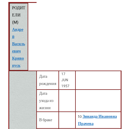
РОДИТ
ЕЛИ
(
M
)
Андре
й
Василь
евич
Криво
пуск
17
Дата
JUN
рождения
1957
Дата
ухода из
жизни
to
Зинаида Ивановна
В браке
Прачева