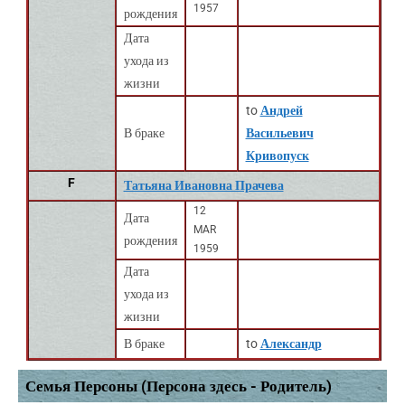
1957
рождения
Дата
ухода из
жизни
to
Андрей
В браке
Васильевич
Кривопуск
F
Татьяна Ивановна Прачева
12
Дата
MAR
рождения
1959
Дата
ухода из
жизни
В браке
to
Александр
Семья Персоны (Персона здесь - Родитель)