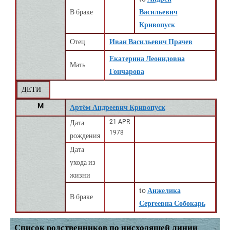
В браке
Васильевич
Кривопуск
Отец
Иван Васильевич Прачев
Екатерина Леонидовна
Мать
Гончарова
ДЕТИ
M
Артём Андреевич Кривопуск
21 APR
Дата
1978
рождения
Дата
ухода из
жизни
to
Анжелика
В браке
Сергеевна Собокарь
Список родственников по нисходящей линии