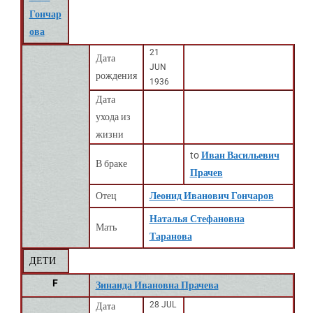
Гончар
ова
21
Дата
JUN
рождения
1936
Дата
ухода из
жизни
to
Иван Васильевич
В браке
Прачев
Отец
Леонид Иванович Гончаров
Наталья Стефановна
Мать
Таранова
ДЕТИ
F
Зинаида Ивановна Прачева
28 JUL
Дата