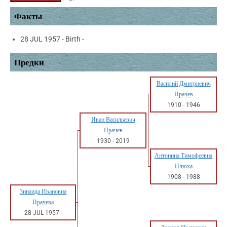
Факты
28 JUL 1957 - Birth -
Предки
Василий Дмитриевич
Прачев
1910
-
1946
Иван Васильевич
Прачев
1930
-
2019
Антонина Тимофеевна
Плюха
1908
-
1988
Зинаида Ивановна
Прачева
28 JUL 1957
-