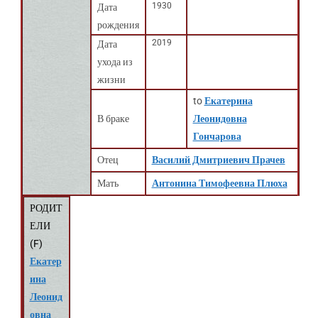
1930
Дата
рождения
2019
Дата
ухода из
жизни
to
Екатерина
В браке
Леонидовна
Гончарова
Отец
Василий Дмитриевич Прачев
Мать
Антонина Тимофеевна Плюха
РОДИТ
ЕЛИ
(
F
)
Екатер
ина
Леонид
овна