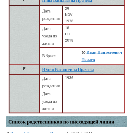
Нина Васильевна Прачева
29
Дата
NOV
рождения
1938
18
Дата
OCT
ухода из
2018
жизни
to
Иван Пантелеевич
В браке
Ткачев
F
Юлия Васильевна Прачева
1936
Дата
рождения
Дата
ухода из
жизни
Список родственников по нисходящей линии