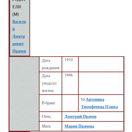
ЕЛИ
(
M
)
Васили
й
Дмитр
иевич
Прачев
1910
Дата
рождения
1946
Дата
ухода из
жизни
to
Антонина
В браке
Тимофеевна Плюха
Отец
Дмитрий Прачев
Мать
Мария Прачева