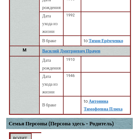
рождения
1992
Дата
ухода из
жизни
В браке
to
Тихон Ерёмченко
M
Василий Дмитриевич Прачев
1910
Дата
рождения
1946
Дата
ухода из
жизни
to
Антонина
В браке
Тимофеевна Плюха
Семья Персоны (Персона здесь - Родитель)
РОДИТ