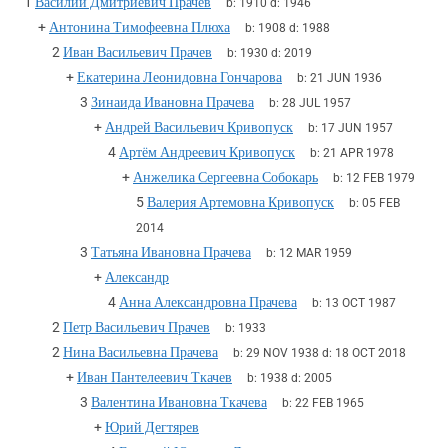
1
Василий Дмитриевич Прачев
b:
1910
d:
1946
+
Антонина Тимофеевна Плюха
b:
1908
d:
1988
2
Иван Васильевич Прачев
b:
1930
d:
2019
+
Екатерина Леонидовна Гончарова
b:
21 JUN 1936
3
Зинаида Ивановна Прачева
b:
28 JUL 1957
+
Андрей Васильевич Кривопуск
b:
17 JUN 1957
4
Артём Андреевич Кривопуск
b:
21 APR 1978
+
Анжелика Сергеевна Собокарь
b:
12 FEB 1979
5
Валерия Артемовна Кривопуск
b:
05 FEB
2014
3
Татьяна Ивановна Прачева
b:
12 MAR 1959
+
Александр
4
Анна Александровна Прачева
b:
13 OCT 1987
2
Петр Васильевич Прачев
b:
1933
2
Нина Васильевна Прачева
b:
29 NOV 1938
d:
18 OCT 2018
+
Иван Пантелеевич Ткачев
b:
1938
d:
2005
3
Валентина Ивановна Ткачева
b:
22 FEB 1965
+
Юрий Дегтярев