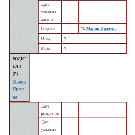
Дата
ухода из
жизни
В браке
to
Мария Прачева
Отец
?
Мать
?
РОДИТ
ЕЛИ
(
F
)
Мария
Праче
ва
Дата
рождения
Дата
ухода из