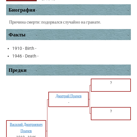
Биография
Причина смерти: подорвался случайно на гранате.
Факты
1910 - Birth -
1946 - Death -
Предки
?
Дмитрий Прачев
-
?
Василий Дмитриевич
Прачев