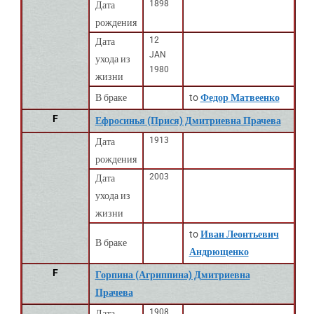
1898
Дата
рождения
12
Дата
JAN
ухода из
1980
жизни
В браке
to
Федор Матвеенко
F
Ефросинья (Прися) Дмитриевна Прачева
1913
Дата
рождения
2003
Дата
ухода из
жизни
to
Иван Леонтьевич
В браке
Андрющенко
F
Горпина (Агриппина) Дмитриевна
Прачева
1908
Дата