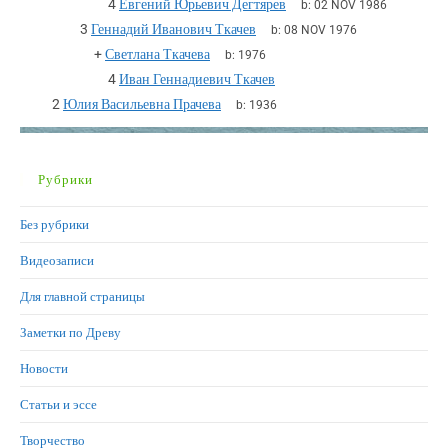
4
Евгений Юрьевич Дегтярев
b:
02 NOV 1986
3
Геннадий Иванович Ткачев
b:
08 NOV 1976
+
Светлана Ткачева
b:
1976
4
Иван Геннадиевич Ткачев
2
Юлия Васильевна Прачева
b:
1936
Рубрики
Без рубрики
Видеозаписи
Для главной страницы
Заметки по Древу
Новости
Статьи и эссе
Творчество