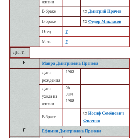
жизни
В браке
to
Дмитрий Прачев
В браке
to
Фёдор Микласов
Отец
?
Мать
?
ДЕТИ
F
Мавра Дмитриевна Прачева
1903
Дата
рождения
06
Дата
JUN
ухода из
1988
жизни
to
Иосиф Семёнович
В браке
Фисенко
F
Ефимия Дмитриевна Прачева