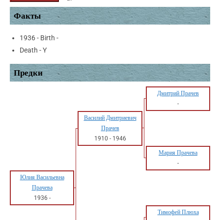
Факты
1936 - Birth -
Death - Y
Предки
Дмитрий Прачев
-
Василий Дмитриевич
Прачев
1910
-
1946
Мария Прачева
-
Юлия Васильевна
Прачева
1936
-
Тимофей Плюха