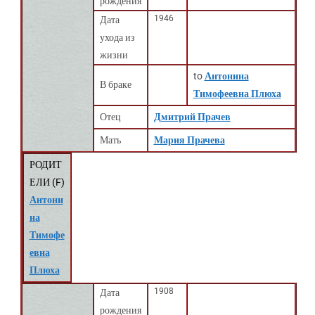
рождения
1946
Дата
ухода из
жизни
to
Антонина
В браке
Тимофеевна Плюха
Отец
Дмитрий Прачев
Мать
Мария Прачева
РОДИТ
ЕЛИ (
F
)
Антони
на
Тимофе
евна
Плюха
1908
Дата
рождения