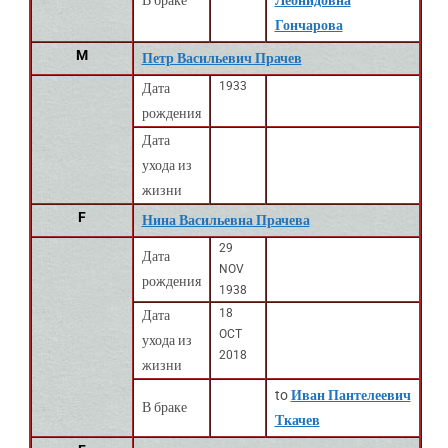
В браке
Леонидовна
Гончарова
M
Петр Васильевич Прачев
1933
Дата
рождения
Дата
ухода из
жизни
F
Нина Васильевна Прачева
29
Дата
NOV
рождения
1938
18
Дата
OCT
ухода из
2018
жизни
to
Иван Пантелеевич
В браке
Ткачев