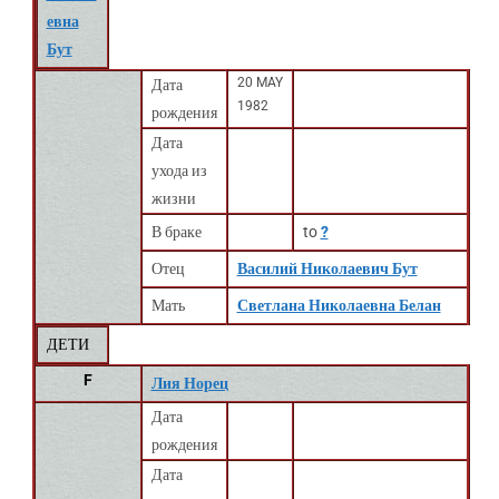
евна
Бут
20 MAY
Дата
1982
рождения
Дата
ухода из
жизни
В браке
to
?
Отец
Василий Николаевич Бут
Мать
Светлана Николаевна Белан
ДЕТИ
F
Лия Норец
Дата
рождения
Дата