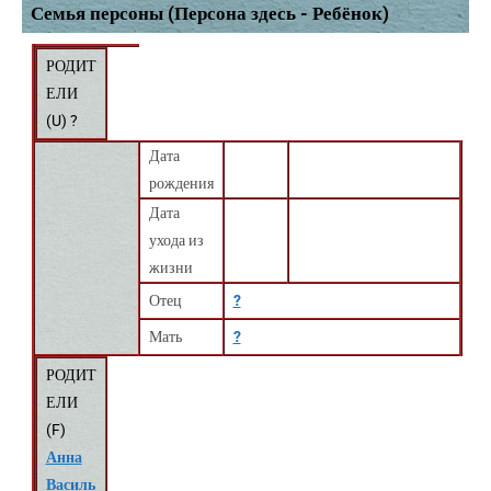
Семья персоны (Персона здесь - Ребёнок)
РОДИТ
ЕЛИ
(
U
) ?
Дата
рождения
Дата
ухода из
жизни
Отец
?
Мать
?
РОДИТ
ЕЛИ
(
F
)
Анна
Василь